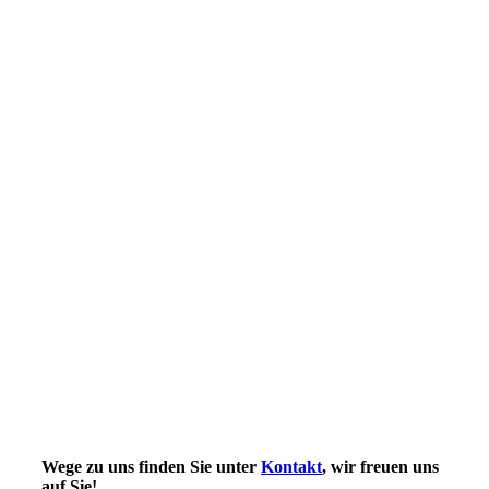
59332276_1975302002591780_1222950783159369728_n
ep5
modellbahn2
Wege zu uns finden Sie unter
Kontakt
, wir freuen uns
auf Sie!